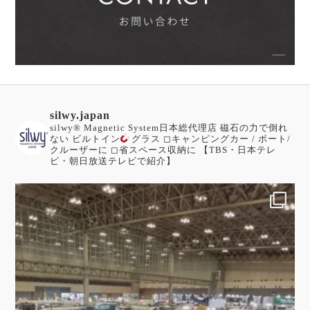
silwy.japan
silwy®︎ Magnetic System日本総代理店
磁石の力で倒れ
ない ビルトイン
グラス
◻︎キャンピングカー / ボート/
クルーザーに
◻︎省スペース収納に
【TBS・日本テレ
ビ・朝日放送テレビで紹介】