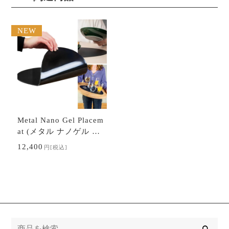
NEW
Metal Nano Gel Placem
at (メタル ナノゲル プ
レイスマット Lサイズ
12,400
円
[税込]
黒)
検
索