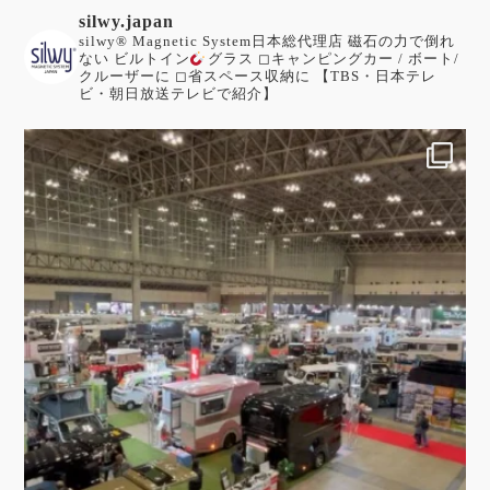
silwy.japan
silwy®︎ Magnetic System日本総代理店
磁石の力で倒れ
ない ビルトイン
グラス
◻︎キャンピングカー / ボート/
クルーザーに
◻︎省スペース収納に
【TBS・日本テレ
ビ・朝日放送テレビで紹介】