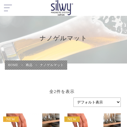
ナノゲルマット
HOME
>
商品
>
ナノゲルマット
全2件を表示
NEW
NEW