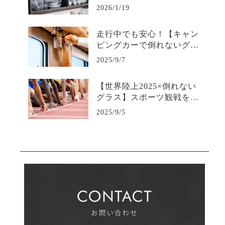
伝えるのか
2026/1/19
走行中でも安心！【キャン
ピングカーで倒れないグラ
ス】の秘密
2025/9/7
【世界陸上2025×倒れない
グラス】スポーツ観戦を快
適にする“こぼさない安心
2025/9/5
感”