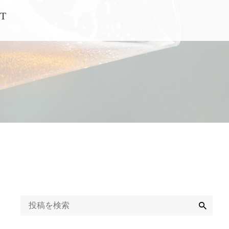
T
検
索