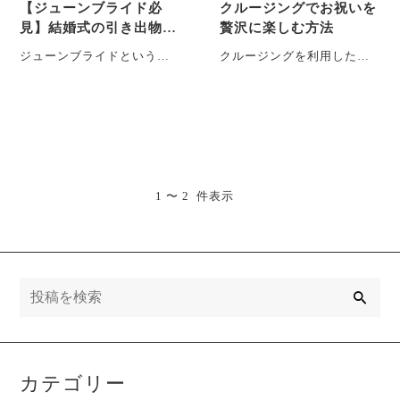
【ジューンブライド必
クルージングでお祝いを
見】結婚式の引き出物
贅沢に楽しむ方法
に“くっついて離れな
ジューンブライドという特
クルージングを利用したお
い”グラスを選ぶ理由と
別な響き 「ジューンブライ
祝いは、特別な瞬間を演出
は？
ド（June Bride）」6月に結
し、忘れられない思い出と
婚する・・・
なる贅沢な体験です。本記
事・・・
1 〜 2 件表示
検
索
カテゴリー