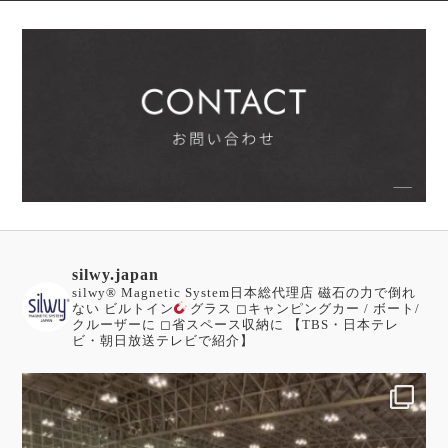
silwy.japan
silwy®︎ Magnetic System日本総代理店
磁石の力で倒れ
ない ビルトイン
グラス
◻︎キャンピングカー / ボート/
クルーザーに
◻︎省スペース収納に
【TBS・日本テレ
ビ・朝日放送テレビで紹介】