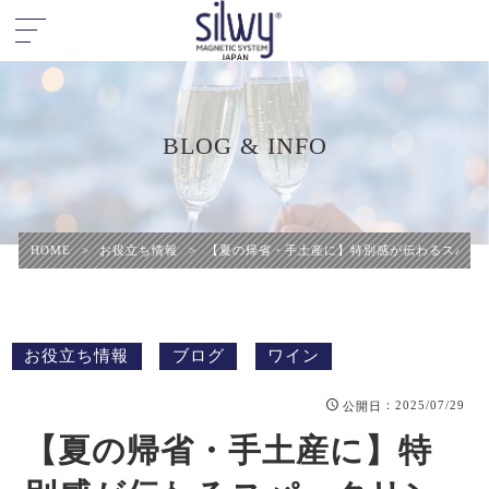
BLOG & INFO
HOME
>
お役立ち情報
>
【夏の帰省・手土産に】特別感が伝わるスパー
お役立ち情報
ブログ
ワイン
：2025/07/29
公開日
【夏の帰省・手土産に】特