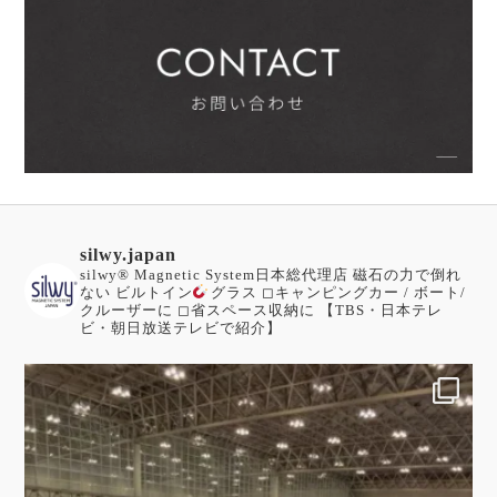
silwy.japan
silwy®︎ Magnetic System日本総代理店
磁石の力で倒れ
ない ビルトイン
グラス
◻︎キャンピングカー / ボート/
クルーザーに
◻︎省スペース収納に
【TBS・日本テレ
ビ・朝日放送テレビで紹介】