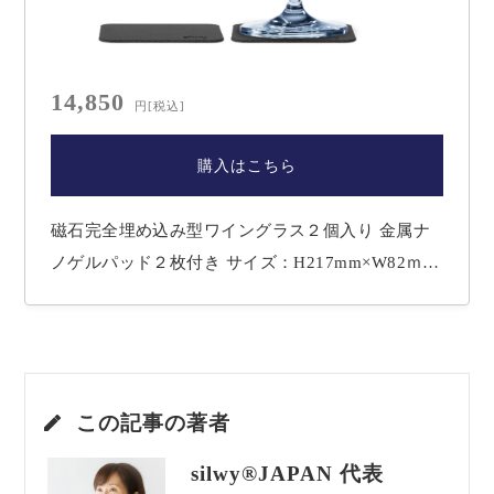
14,850
円
[税込]
購入はこちら
磁石完全埋め込み型ワイングラス２個入り 金属ナ
ノゲルパッド２枚付き サイズ：H217mm×W82ｍｍ
容量：250ml 重量：グラス約174g パッド約40g
（※一般販売価格 税込み19,800円） 【Magnetic Cr
ystal Glassの特長】 ■長所：絶妙なバランスの磁気
の力で倒れない ■完全：磁石完全埋め込み型…
この記事の著者
silwy®JAPAN 代表