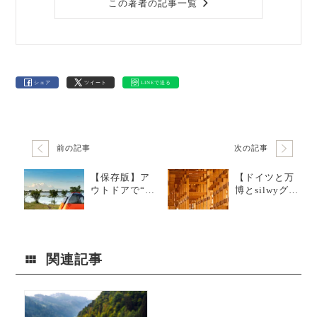
この著者の記事一覧
シェア
ツイート
LINEで送る
前の記事
次の記事
【保存版】ア
【ドイツと万
ウトドアで“倒
博とsilwyグラ
れないグラ
ス】未来社会
ス”が人気沸騰
のヒントは、
中！こぼれず
日常の“安心と
快適なキャン
デザイン”にも
プを実現
ある
関連記事