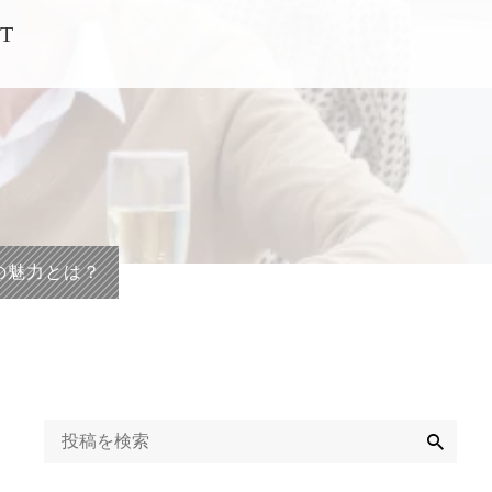
T
の魅力とは？
検
索