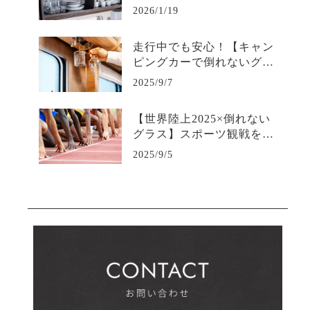
伝えるのか
2026/1/19
走行中でも安心！【キャン
ピングカーで倒れないグラ
ス】の秘密
2025/9/7
【世界陸上2025×倒れない
グラス】スポーツ観戦を快
適にする“こぼさない安心
2025/9/5
感”