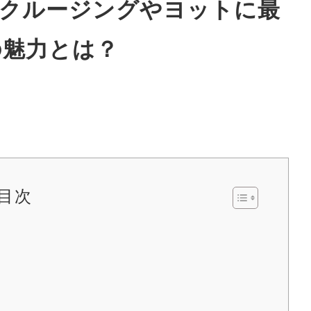
。クルージングやヨットに最
の魅力とは？
目次