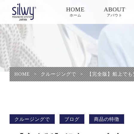
HOME
ABOUT
ホーム
アバウト
HOME
>
クルージングで
>
【完全版】船上でも
クルージングで
ブログ
商品の特徴