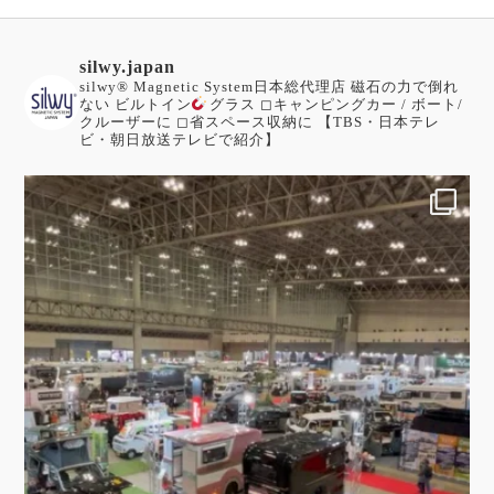
silwy.japan
silwy®︎ Magnetic System日本総代理店
磁石の力で倒れ
ない ビルトイン
グラス
◻︎キャンピングカー / ボート/
クルーザーに
◻︎省スペース収納に
【TBS・日本テレ
ビ・朝日放送テレビで紹介】