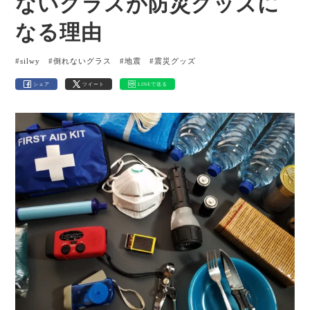
ないグラスが防災グッズに
なる理由
#silwy
#倒れないグラス
#地震
#震災グッズ
シェア
ツイート
LINEで送る