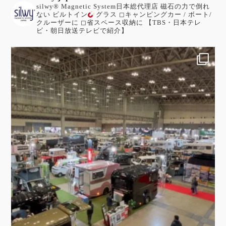
silwy®︎ Magnetic System日本総代理店
磁石の力で倒れ
ない ビルトイン
グラス
◻︎キャンピングカー / ボート/
クルーザーに
◻︎省スペース収納に
【TBS・日本テレ
ビ・朝日放送テレビで紹介】