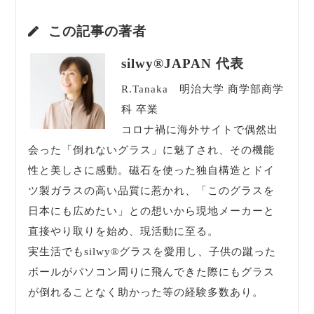
の力で倒れない ■完全：磁石完全埋め込み型…
この記事の著者
silwy®JAPAN 代表
R.Tanaka 明治大学 商学部商学
科 卒業
コロナ禍に海外サイトで偶然出
会った「倒れないグラス」に魅了され、その機能
性と美しさに感動。磁石を使った独自構造とドイ
ツ製ガラスの高い品質に惹かれ、「このグラスを
日本にも広めたい」との想いから現地メーカーと
直接やり取りを始め、現活動に至る。
実生活でもsilwy®グラスを愛用し、子供の蹴った
ボールがパソコン周りに飛んできた際にもグラス
が倒れることなく助かった等の経験多数あり。