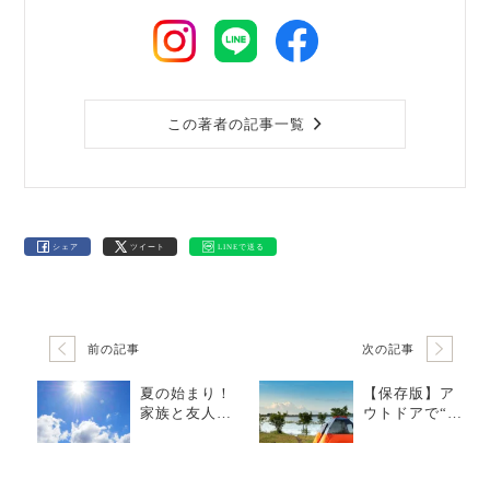
この著者の記事一覧
シェア
ツイート
LINEで送る
前の記事
次の記事
夏の始まり！
【保存版】ア
家族と友人と
ウトドアで“倒
楽しむ夏休み
れないグラ
を快適にする
ス”が人気沸騰
アイテム
中！こぼれず