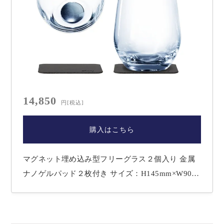
14,850
円
[税込]
購入はこちら
マグネット埋め込み型フリーグラス２個入り 金属
ナノゲルパッド２枚付き サイズ：H145mm×W90m
m 容量：400ml 重量：グラス約224g パッド約40g
（※一般販売価格 税込み19,800円） 【Magnetic Cr
ystal Glassの特長】 ■長所：絶妙なバランスの磁気